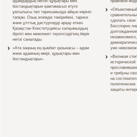
адамдардың негізгі құқықтары мен
правовой моде
бостандықтарын қамтамасыз етуге
«Объективный
ұмтылысы төл тарихымызда айқын көрініс
сравнительны
тапқан. Озық әлемдік тәжірибені, тарихи
сделать свои
және ұлттық дәстүрлерді арқау еткен
Бесспорно ли
Қазақстан Конституциясы халқымыздың
долгожданное
бірлігі мен мемлекет тәуелсіздігінің берік
независимого,
негізі саналады.
демократическ
«Ата заңның ең қымбат қазынасы – адам
уже невозмож
және адамның өмірі, құқықтары мен
«Великая степ
бостандықтары».
исторической 
прославивших
и трибуны св
на состязате
политических 
защиты интере