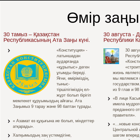
Өмір заңы
30 тамыз – Қазақстан
30 августа - 
Республикасының Ата Заңы күні.
Республики К
«Конституция» -
30 авгу
латыншадан
Республ
аударғанда
«Консти
«құрылыс» деген
«строит
ұғымды береді.
жизнь являетс
Яғни, өміріміздің,
мы являемся 
тыныс-
государством
тіршілігіміздің ел-
из 9 глав и 98
жұрт болып бірігіп
«В лице Касы
мемлекет құруымыздың айғағы. Ата
имела мудрого
Заңымыз 9 тарау және 98 баптан тұрады.
преданного о
правителя».
« Азамат өз құқығына ие болып, міндеттер
«…новые конс
атқарады».
Центральной 
Халқымыздың заң үстемдігіне,
шагом вперед