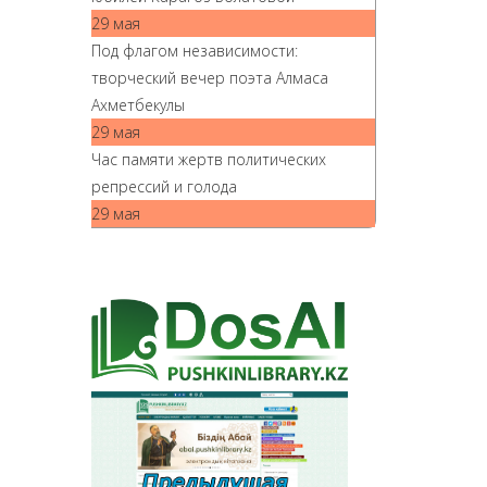
29 мая
Под флагом независимости:
творческий вечер поэта Алмаса
Ахметбекулы
29 мая
Час памяти жертв политических
репрессий и голода
29 мая