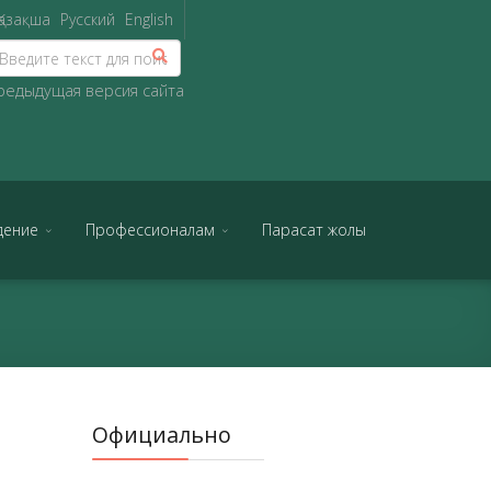
Қазақша
Русский
English
редыдущая версия сайта
дение
Профессионалам
Парасат жолы
Официально