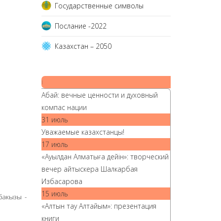
Государственные символы
Послание -2022
Казахстан – 2050
|
Абай: вечные ценности и духовный
компас нации
31 июль
Уважаемые казахстанцы!
17 июль
«Ауылдан Алматыға дейін»: творческий
вечер айтыскера Шалкарбая
Избасарова
15 июль
бакызы -
«Алтын тау Алтайым»: презентация
книги