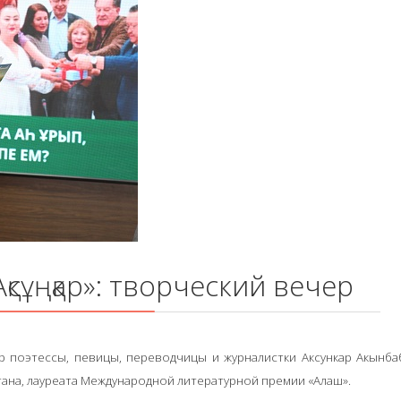
Ақсұңқар»: творческий вечер
р поэтессы, певицы, переводчицы и журналистки Аксункар Акынба
тана, лауреата Международной литературной премии «Алаш».