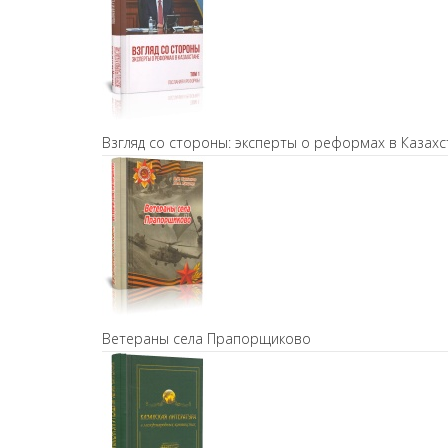
Взгляд со стороны: эксперты о реформах в Казахс
Ветераны села Прапорщиково