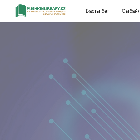
Басты бет
Сыбайл