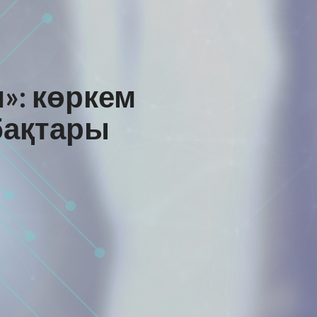
»: көркем
бақтары