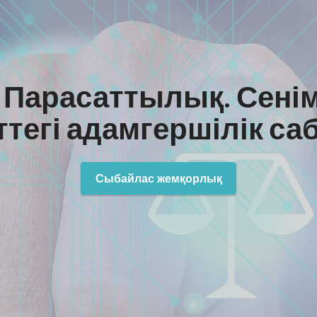
. Парасаттылық. Сенім
ттегі адамгершілік са
Сыбайлас жемқорлық