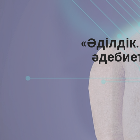
«Әділдік
әдебие