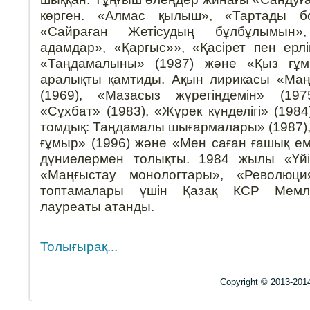
көрген. «Алмас қылыш», «Тартады бо
«Сайраған Жетісудың бұлбұлымын»,
адамдар», «Қарғыс»», «Қасірет пен ерл
«Таңдамалыны» (1987) және «Қыз ғұмы
аралықты қамтиды. Ақын лирикасы «Ма
(1969), «Мазасыз жүрегіңдемін» (197
«Сұхбат» (1983), «Жүрек күнделігі» (1984)
томдық: Таңдамалы шығармалары» (1987), 
ғұмыр» (1996) және «Мен саған ғашық ем
дүниелермен толықты. 1984 жылы «Үйі
«Маңғыстау монологтары», «Революц
топтамалары үшін Қазақ КСР Мемле
лауреаты атанды.
Толығырақ...
Copyright © 2013-201