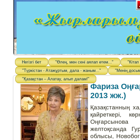
Негізгі бет
"Өлең, мен сені аялап өтем..."
"Кітап
"Түркістан - Атажұртым, дала - жаным..."
"Менің досы
"Қазақстан – Алатау, алып далам!"
Фариза Оңға
2013 жж.)
Қазақстанның ха
қайреткері, кө
Оңғарсынов
желтоқсанда Гур
облысы, Новобог