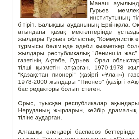
Манаш ауылынд
Гурьев мемлеке
институтының ті
бітіріп, Балықшы ауданының Еркінқала, О
атындағы қазақ мектептерінде ұстазд
жылдары Гурьев облыстық "Коммунистік ең
тұрмысы бөлімінде әдеби қызметкер болы
жылдары республикалық "Лениншіл жас" 
газетінің Ақтөбе, Гурьев, Орал облыст
тілші қызметін атқарған. 1970-1978 жы
"Қазақстан пионері" (қазіргі «Ұлан») газ
1978-2000 жылдары "Пионер" (қазіргі «А
бас редакторы болып істеген.
Орыс, туысқан республикалар ақындар
Неруданың жырларын, кейбір драмалық
тіліне аударған.
Алғашқы өлеңдері баспасөз беттерінде
шыққан. Тұңғыш өлеңдер жинағы «Сандуғ