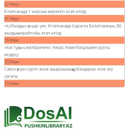
02 Маус
Кітапханада 1 маусым мерекесі атап өтілді
01 Маус
«Қобыздың қоңыр үні»: Кітапханада Қарагөз Болатованың 80
жылдық мерейтойы атап өтілді
29 Мам
«Көк тудың желбірегені»: Алмас Ахметбекұлымен рухты
кездесу
29 Мам
Саяси қуғын-сүргін және ашаршылық құрбандарын еске алу
сағаты
29 Мам