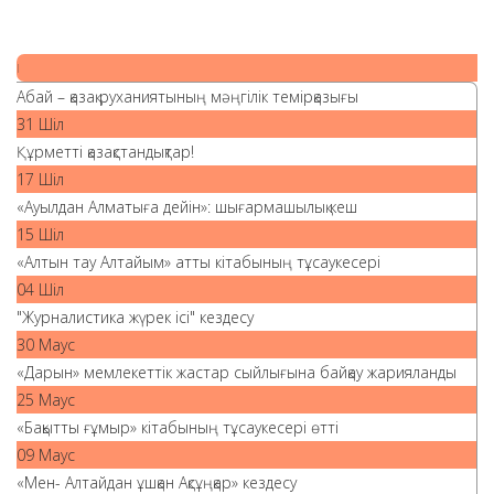
|
Абай – қазақ руханиятының мәңгілік темірқазығы
31 Шіл
Құрметті қазақстандықтар!
17 Шіл
«Ауылдан Алматыға дейін»: шығармашылық кеш
15 Шіл
«Алтын тау Алтайым» атты кітабының тұсаукесері
04 Шіл
"Журналистика жүрек ісі" кездесу
30 Маус
«Дарын» мемлекеттік жастар сыйлығына байқау жарияланды
25 Маус
«Бақытты ғұмыр» кітабының тұсаукесері өтті
09 Маус
«Мен- Алтайдан ұшқан Ақсұңқар» кездесу