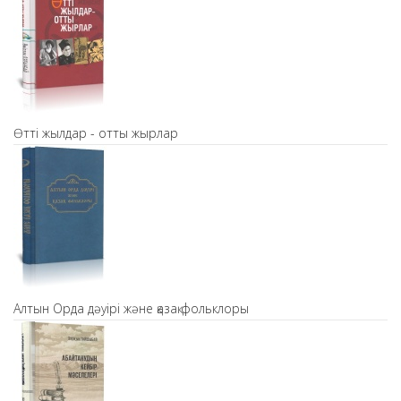
Өтті жылдар - отты жырлар
Алтын Орда дәуірі және қазақ фольклоры