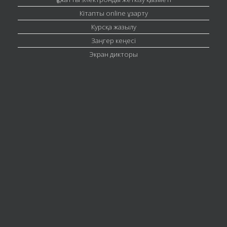
Кітапты online ұзарту
Курсқа жазылу
Заңгер кеңесі
Экран дикторы