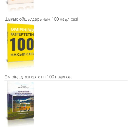
Шығыс ойшылдарының 100 нақыл сөзі
Өміріңізді өзгертетін 100 нақыл сөз