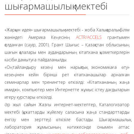
шығармашылық мектебі
«Жарқын идея» шығармашылық мектебі - жоба Халықаралық Білім
жөніндегі Америка Кеңесінің
ACTR/ACCELS
грантымен
қолданған (сәуір, 2001). Грант Шығыс – Қазақстан облысының
шағын қалалары мен аудандарының кітапхана қызметкерлерін
кәсіби дамытуға пайдаланылды.
«Оңтайландыру кезеңі мен нарықтық экономикаға өту»
кезеңінен кейін бірінші рет кітапханашылар арналған
семинарлар мен тренингтер өткізілді: «Кітапхананың жаңа
имиджі», компьютер мен Интернетте жұмыс істеу дағдыларын
игеру курстары өткізілді.
Әр жыл сайын Жазғы интернет-мектептер, Каталогизатор
мектебі (құжаттарды жүйелеу саласына жаңа стандарттарды
енгізу мен зерттеу) өткізіле бастады. Шығармашылық
лаборатория жұмысының нәтижесінде онымен аттас