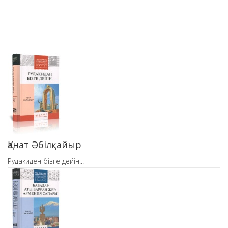
Қанат Әбілқайыр
Рудакиден бізге дейін...