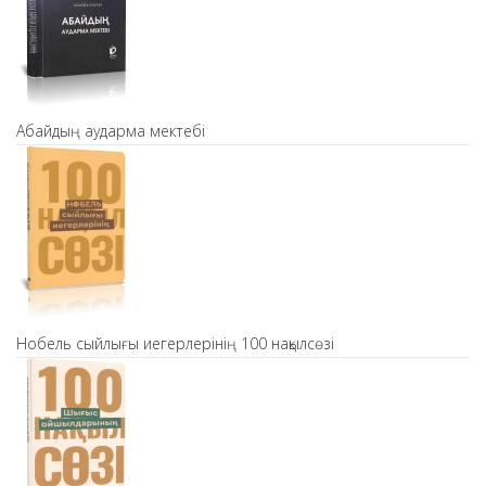
Абайдың аударма мектебі
Нобель сыйлығы иегерлерінің 100 нақылсөзі