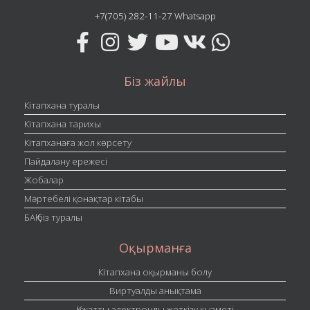
+7(705) 282-11-27 Whatsapp
Біз жайлы
Кітапхана туралы
Кітапхана тарихы
Кітапханаға жол көрсету
Пайдалану ережесі
Жобалар
Мәртебелі қонақтар кітабы
БАҚ біз туралы
Оқырманға
Кітапхана оқырманы болу
Виртуалды анықтама
Құжатты электронды жеткізу қызметі