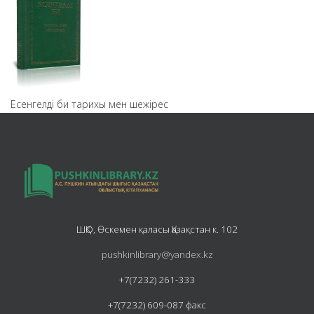
Есенгелді би тарихы мен шежірес
ШҚО, Өскемен қаласы Қазақстан к. 102
pushkinlibrary@yandex.kz
+7(7232) 261-333
+7(7232) 609-087 факс