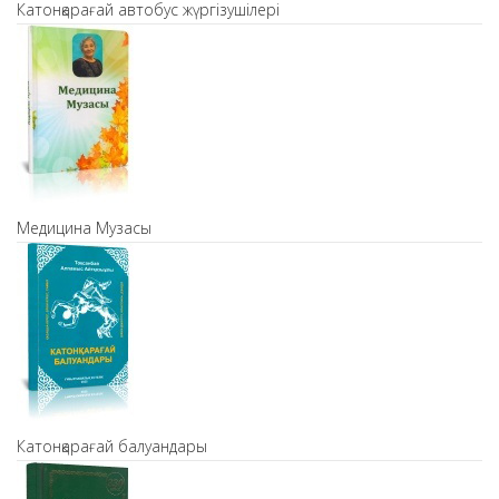
Катонқарағай автобус жүргізушілері
Медицина Музасы
Катонқарағай балуандары