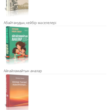
Абайтанудың кейбір мәселелері
Айғайламайтын аналар