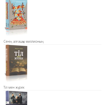
Сенің алғашқы миллионың
Тіл мен жүрек