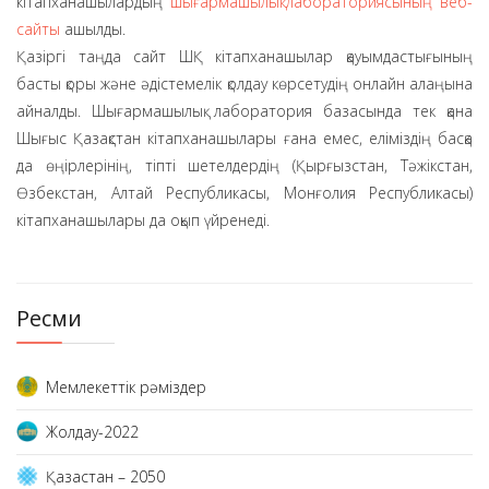
кітапханашылардың
шығармашылық лабораториясының веб-
сайты
ашылды.
Қазіргі таңда сайт ШҚ кітапханашылар қауымдастығының
басты қоры және әдістемелік қолдау көрсетудің онлайн алаңына
айналды. Шығармашылық лаборатория базасында тек қана
Шығыс Қазақстан кітапханашылары ғана емес, еліміздің басқа
да өңірлерінің, тіпті шетелдердің (Қырғызстан, Тәжікстан,
Өзбекстан, Алтай Республикасы, Монғолия Республикасы)
кітапханашылары да оқып үйренеді.
Ресми
Мемлекеттік рәміздер
Жолдау-2022
Қазақстан – 2050