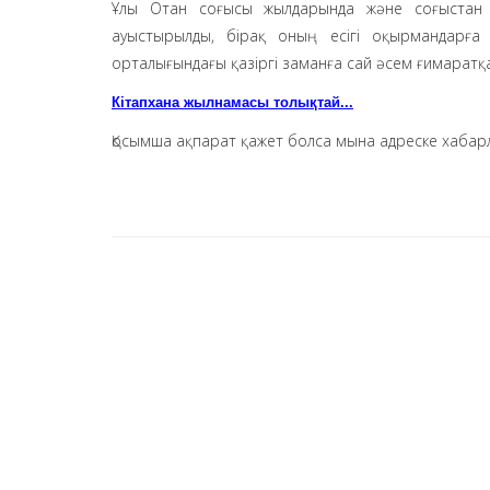
Ұлы Отан соғысы жылдарында және соғыстан к
ауыстырылды, бірақ оның есігі оқырмандарға
орталығындағы қазіргі заманға сай әсем ғимаратқа 
Кітапхана жылнамасы толықтай...
Қосымша ақпарат қажет болса мына адреске хаба