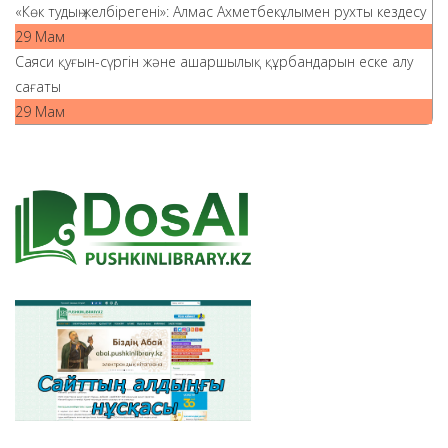
«Көк тудың желбірегені»: Алмас Ахметбекұлымен рухты кездесу
29 Мам
Саяси қуғын-сүргін және ашаршылық құрбандарын еске алу
сағаты
29 Мам