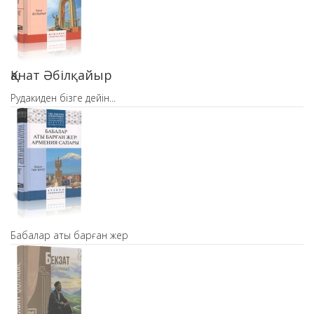
Қанат Әбілқайыр
Рудакиден бізге дейін...
Бабалар аты барған жер