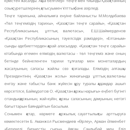
күмістен жасалды. Ақша белгілері- теңге мен тиынды Қазақстанның
озық суретшілерінің қатысуымен Ұлттық банк әзірледі.
Теңге тарихына, айналымға енуіне байланысты М.Молдабаева
«Төл теңгеміздің тарихы», «Қазақстан теңге сарайы», «Қазақстан
Республикасының ұлттық валютасы», Е.Ш.Шаймерденов
«Қазақстан Республикасының тәуелсіздік рәміздері», «Елтаным»
сынды әдебиеттерден қарай аласыздар. «Қазақстан теңге сарайы»
кітабында егемен еліміздің валютасы - төл теңгеміз және оның
бетінде бейнеленген тарихи тұлғалар мен монеталардың
жасалуының сапасы жайлы сөз қозғалады. Еліміздің алғашқы
Президентінің «Қазақстан жолы» жинағында ұлттық валютаны
енгізу және табысты банк жүйесін құру туралы қадамдар ашып
көрсетілсе, Баймұратов О. «Қазақстан қаржы нарығы» еңбегі бүгінгі
отандық қаржының жай-күйін, қаржы саласының дамуының негізгі
бағыттарын баяндайтын басылым.
Сонымен қатар, көрмеге қаржылық сауаттылықты арттыруға
көмектесетін Б. Аманжол Рысмендиев «Өрлеу», Арман Әлменбет
«Берекелі бизнестің сыры», Аяған Сандыбай мен Еділ