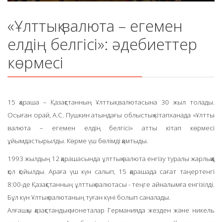
«Ұлттық валюта – егемен
елдің белгісі»: әдебиеттер
көрмесі
15 қараша – Қазақстанның Ұлттық валютасына 30 жыл толады.
Осыған орай, А.С. Пушкин атындағы облыстық кітапханада «Ұлттық
валюта – егемен елдің белгісі» атты кітап көрмесі
ұйымдастырылды. Көрме үш бөлімді қамтыды.
1993 жылдың 12 қарашасында ұлттық валюта енгізу туралы жарлыққа
қол қойылды. Араға үш күн салып, 15 қарашада сағат таңертенгі
8:00-де Қазақстанның ұлттық валютасы - теңге айналымға енгізілді.
Бұл күн Ұлтық валютаның туған күні болып саналады.
Алғашқы қазақстандық монеталар Германияда жезден және никель