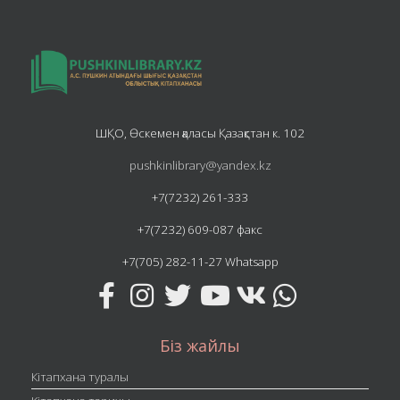
ШҚО, Өскемен қаласы Қазақстан к. 102
pushkinlibrary@yandex.kz
+7(7232) 261-333
+7(7232) 609-087 факс
+7(705) 282-11-27 Whatsapp
Біз жайлы
Кітапхана туралы