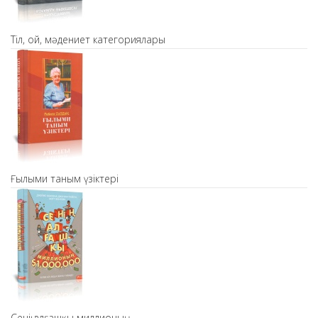
Тіл, ой, мәдениет категориялары
Ғылыми таным үзіктері
Сенің алғашқы миллионың