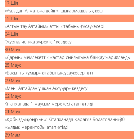
17 Шіл
«Ауылдан Алматыға дейін»: шығармашылық кеш
15 Шіл
«Алтын тау Алтайым» атты кітабының тұсаукесері
04 Шіл
"Журналистика жүрек ісі" кездесу
30 Маус
«Дарын» мемлекеттік жастар сыйлығына байқау жарияланды
25 Маус
«Бақытты ғұмыр» кітабының тұсаукесері өтті
09 Маус
«Мен- Алтайдан ұшқан Ақсұңқар» кездесу
02 Маус
Кітапханада 1 маусым мерекесі атап өтілді
01 Маус
«Қобыздың қоңыр үні»: Кітапханада Қарагөз Болатованың 80
жылдық мерейтойы атап өтілді
29 Мам