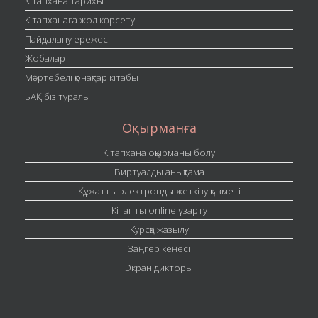
Кітапхана тарихы
Кітапханаға жол көрсету
Пайдалану ережесі
Жобалар
Мәртебелі қонақтар кітабы
БАҚ біз туралы
Оқырманға
Кітапхана оқырманы болу
Виртуалды анықтама
Құжатты электронды жеткізу қызметі
Кітапты online ұзарту
Курсқа жазылу
Заңгер кеңесі
Экран дикторы