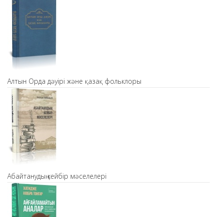
Алтын Орда дәуірі және қазақ фольклоры
Абайтанудың кейбір мәселелері