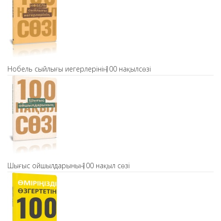
Нобель сыйлығы иегерлерінің 100 нақылсөзі
Шығыс ойшылдарының 100 нақыл сөзі