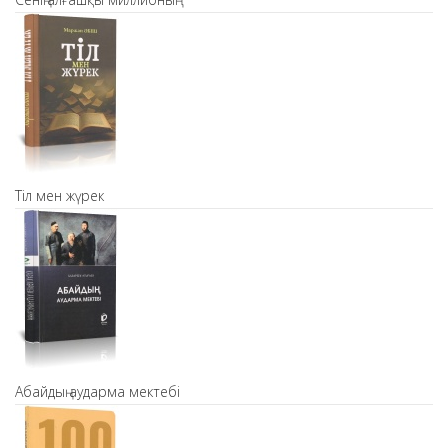
Тіл мен жүрек
Абайдың аударма мектебі