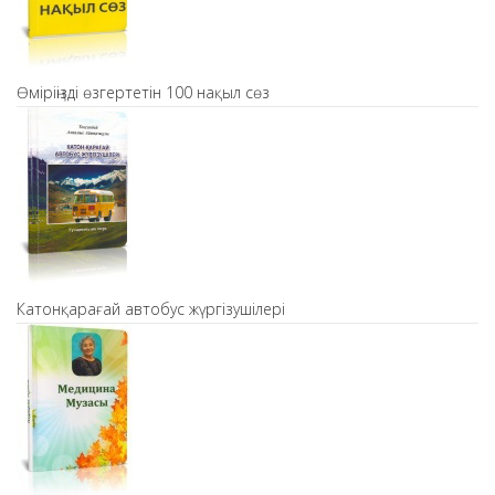
Өміріңізді өзгертетін 100 нақыл сөз
Катонқарағай автобус жүргізушілері