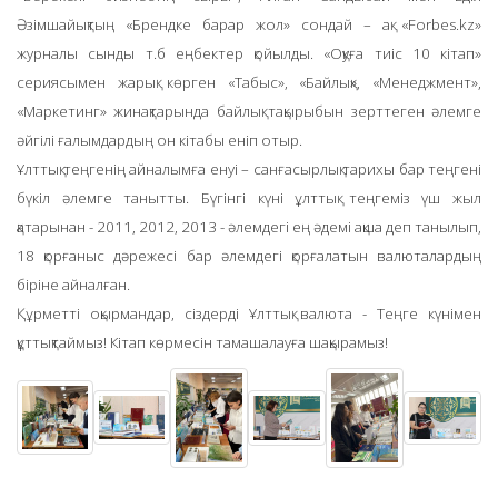
Әзімшайықтың «Брендке барар жол» сондай – ақ «Forbes.kz»
журналы сынды т.б еңбектер қойылды. «Оқуға тиіс 10 кітап»
сериясымен жарық көрген «Табыс», «Байлық», «Менеджмент»,
«Маркетинг» жинақтарында байлық тақырыбын зерттеген әлемге
әйгілі ғалымдардың он кітабы еніп отыр.
Ұлттық теңгенің айналымға енуі – санғасырлық тарихы бар теңгені
бүкіл әлемге танытты. Бүгінгі күні ұлттық теңгеміз үш жыл
қатарынан - 2011, 2012, 2013 - әлемдегі ең әдемі ақша деп танылып,
18 қорғаныс дәрежесі бар әлемдегі қорғалатын валюталардың
біріне айналған.
Құрметті оқырмандар, сіздерді Ұлттық валюта - Теңге күнімен
құттықтаймыз!
Кітап көрмесін тамашалауға шақырамыз!