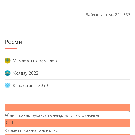
Байланыс тел.: 261-333
Ресми
Мемлекеттік рәміздер
Жолдау-2022
Қазақстан – 2050
|
Абай – қазақ руханиятының мәңгілік темірқазығы
31 Шіл
Құрметті қазақстандықтар!