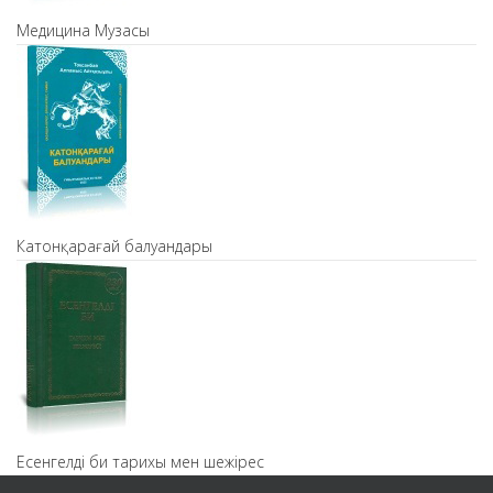
Медицина Музасы
Катонқарағай балуандары
Есенгелді би тарихы мен шежірес