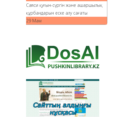
Саяси қуғын-сүргін және ашаршылық
құрбандарын еске алу сағаты
29 Мам