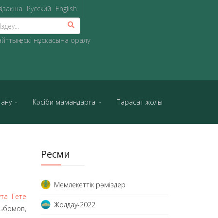
Қазақша
Русский
English
айттың ескі нұсқасына оралу
тану
Кәсіби мамандарға
Парасат жолы
Ресми
Мемлекеттік рәміздер
ута Гете
Жолдау-2022
ьбомов,