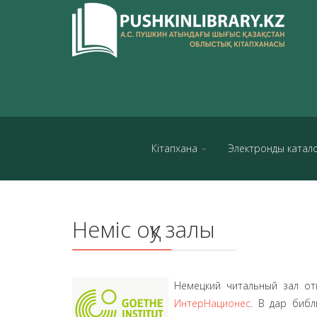
Кітапхана
Электронды катал
Неміс оқу залы
Немецкий читальный зал от
ИнтерНационес
. В дар библ