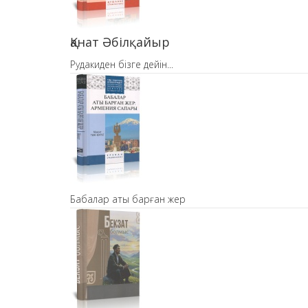
Қанат Әбілқайыр
Рудакиден бізге дейін...
Бабалар аты барған жер