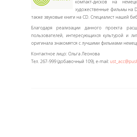
компакт-дисков на немец
художественные фильмы на DV
также звуковые книги на СD. Специалист нашей б
Благодаря реализации данного проекта рас
пользователей, интересующихся культурой и ли
оригинала знакомятся с лучшими фильмами немец
Контактное лицо: Ольга Леонова
Тел. 267-999 (добавочный 109), e-mail:
ust_acc@pushk