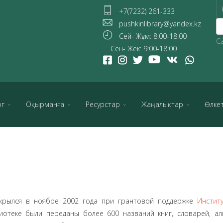
+7(7232) 261-333
pushkinlibrary@yandex.kz
Сей- Жұм: 8:00-18:00
С
Сен- Жек: 9:00-18:00
ог
Оқырманға
Ресурстар
Жаңалықтар
Өлке
крылся в ноябре 2002 года при грантовой поддержке
Инстит
иотеке были переданы более 600 названий книг, словарей, ал