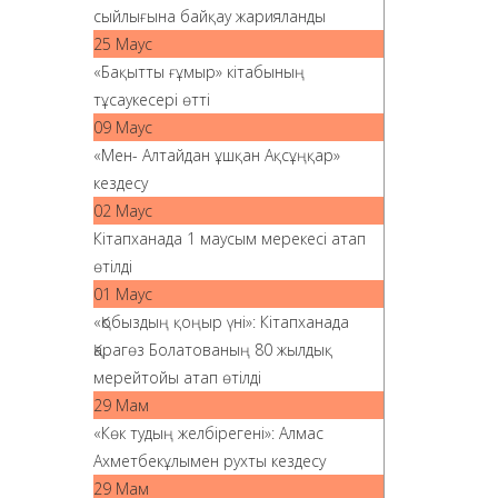
сыйлығына байқау жарияланды
25 Маус
«Бақытты ғұмыр» кітабының
тұсаукесері өтті
09 Маус
«Мен- Алтайдан ұшқан Ақсұңқар»
кездесу
02 Маус
Кітапханада 1 маусым мерекесі атап
өтілді
01 Маус
«Қобыздың қоңыр үні»: Кітапханада
Қарагөз Болатованың 80 жылдық
мерейтойы атап өтілді
29 Мам
«Көк тудың желбірегені»: Алмас
Ахметбекұлымен рухты кездесу
29 Мам