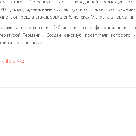
ком языке. Особенную часть переданной коллекции сос
D - дисках, музыкальные компакт-диски от классики до современ
иблиотеки прошла стажировку в библиотеках Мюнхена в Германии.
ширились возможности библиотеки по информационной по
тературой Германии. Создан киноклуб, посетители которого н
кой кинематографии.
inlibrary.kz