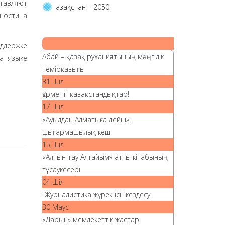
тавляют
Қазақстан – 2050
ности, а
ддержке
|
Абай – қазақ руханиятының мәңгілік
а языке
темірқазығы
31 Шіл
Құрметті қазақстандықтар!
17 Шіл
«Ауылдан Алматыға дейін»:
шығармашылық кеш
15 Шіл
«Алтын тау Алтайым» атты кітабының
тұсаукесері
04 Шіл
"Журналистика жүрек ісі" кездесу
30 Маус
«Дарын» мемлекеттік жастар