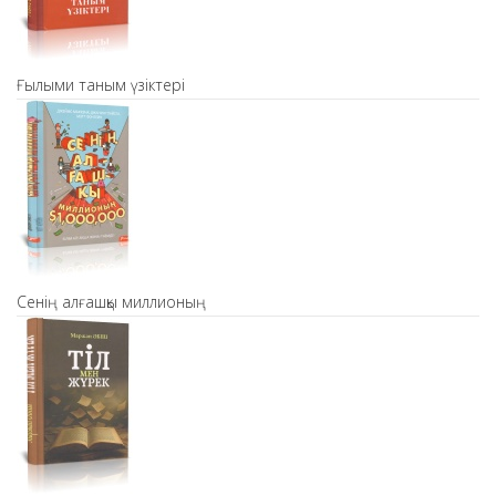
Ғылыми таным үзіктері
Сенің алғашқы миллионың