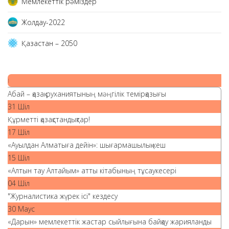
Мемлекеттік рәміздер
Жолдау-2022
Қазақстан – 2050
|
Абай – қазақ руханиятының мәңгілік темірқазығы
31 Шіл
Құрметті қазақстандықтар!
17 Шіл
«Ауылдан Алматыға дейін»: шығармашылық кеш
15 Шіл
«Алтын тау Алтайым» атты кітабының тұсаукесері
04 Шіл
"Журналистика жүрек ісі" кездесу
30 Маус
«Дарын» мемлекеттік жастар сыйлығына байқау жарияланды