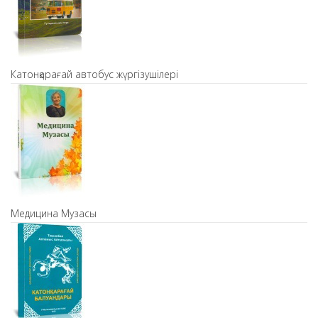
Катонқарағай автобус жүргізушілері
Медицина Музасы