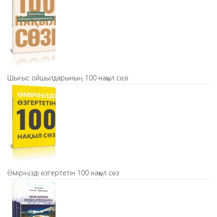
Шығыс ойшылдарының 100 нақыл сөзі
Өміріңізді өзгертетін 100 нақыл сөз