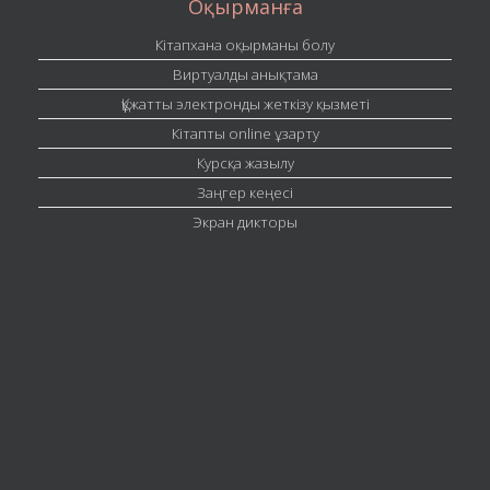
Оқырманға
Кітапхана оқырманы болу
Виртуалды анықтама
Құжатты электронды жеткізу қызметі
Кітапты online ұзарту
Курсқа жазылу
Заңгер кеңесі
Экран дикторы