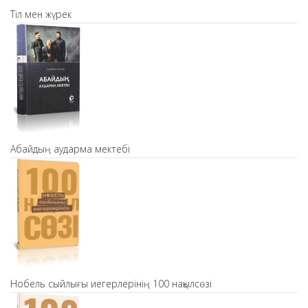
Тіл мен жүрек
Абайдың аударма мектебі
Нобель сыйлығы иегерлерінің 100 нақылсөзі