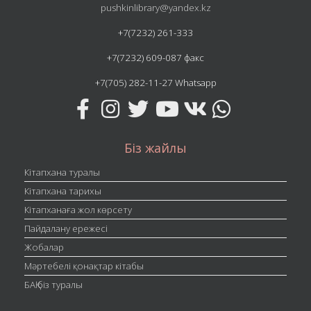
pushkinlibrary@yandex.kz
+7(7232) 261-333
+7(7232) 609-087 факс
+7(705) 282-11-27 Whatsapp
Біз жайлы
Кітапхана туралы
Кітапхана тарихы
Кітапханаға жол көрсету
Пайдалану ережесі
Жобалар
Мәртебелі қонақтар кітабы
БАҚ біз туралы