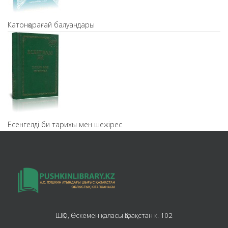
Катонқарағай балуандары
Есенгелді би тарихы мен шежірес
ШҚО, Өскемен қаласы Қазақстан к. 102