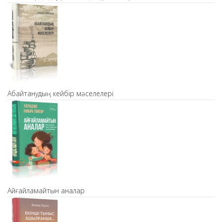
Абайтанудың кейбір мәселелері
Айғайламайтын аналар