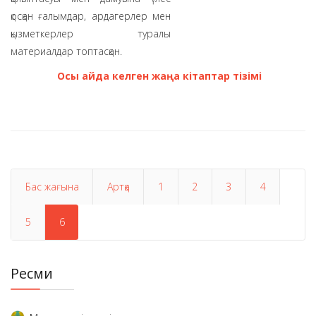
қосқан ғалымдар, ардагерлер мен
қызметкерлер туралы
материалдар топтасқан.
Осы айда келген жаңа кітаптар тізімі
Бас жағына
Артқа
1
2
3
4
5
6
Ресми