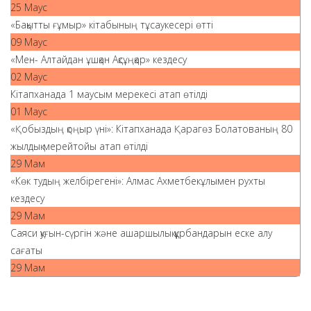
25 Маус
«Бақытты ғұмыр» кітабының тұсаукесері өтті
09 Маус
«Мен- Алтайдан ұшқан Ақсұңқар» кездесу
02 Маус
Кітапханада 1 маусым мерекесі атап өтілді
01 Маус
«Қобыздың қоңыр үні»: Кітапханада Қарагөз Болатованың 80
жылдық мерейтойы атап өтілді
29 Мам
«Көк тудың желбірегені»: Алмас Ахметбекұлымен рухты
кездесу
29 Мам
Саяси қуғын-сүргін және ашаршылық құрбандарын еске алу
сағаты
29 Мам