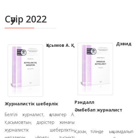
Сәуір 2022
Дэвид
Қасымов А. Қ.
Рэндалл
Журналистік шеберлік
Әмбебап журналист
Белгілі журналист, қаламгер А.
Қасымовтың дәрістер жинағы
журналистік шеберліктің
Қазақ тілінде ықшамдалып
негіздерін үйрету, түсінікті