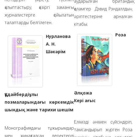
аударылған британдық
қалыптастыру, қазіргі заманғы
қаламгер Дэвид Рэндаллдың
журналистерге қойылатын
әріптестеріне арналған
талаптарды белгілеген.
кітабы.
Роза
Нурланова
А. Н.
Шәкәрім
Әлқожа
Құдайбердіұлы
Кері ағыс
поэмаларындағы көркемдік
шындық және тарихи шешім
Елімізді әнімен сүйсіндіріп,
Монографиядағы тұжырымдар
тамсандырып жүрген Роза
мен жинақталған деректерді