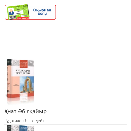
Қанат Әбілқайыр
Рудакиден бізге дейін...