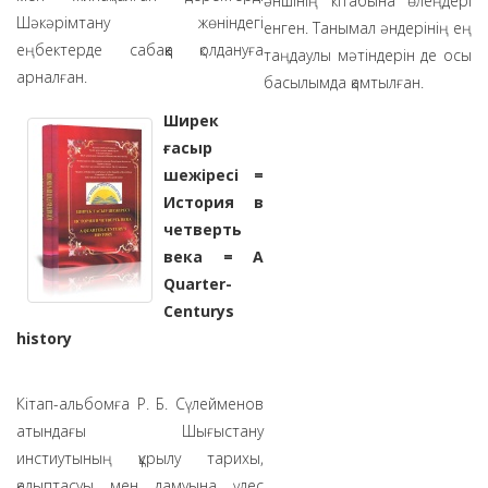
әншінің кітабына өлеңдері
Шәкәрімтану жөніндегі
енген. Танымал әндерінің ең
еңбектерде сабаққа қолдануға
таңдаулы мәтіндерін де осы
арналған.
басылымда қамтылған.
Ширек
ғасыр
шежіресі =
История в
четверть
века = A
Quarter-
Centurys
history
Кітап-альбомға Р. Б. Сүлейменов
атындағы Шығыстану
инстиутының құрылу тарихы,
қалыптасуы мен дамуына үлес